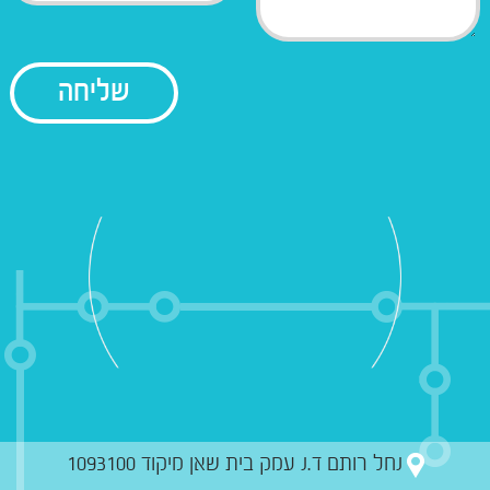
נחל רותם ד.נ עמק בית שאן מיקוד 1093100