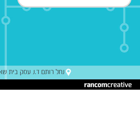
נחל רותם ד.נ עמק בית שאן מיקו