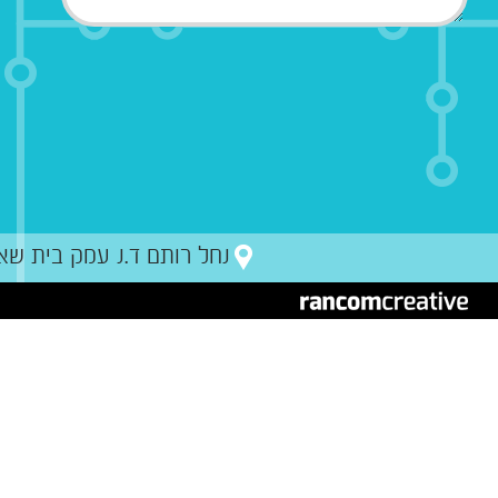
נחל רותם ד.נ עמק בית שאן מיקו