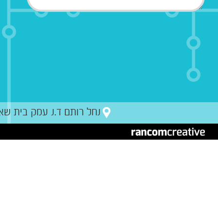
נחל רותם ד.נ עמק בית שאן מיקו