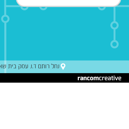
נחל רותם ד.נ עמק בית שאן מיקו