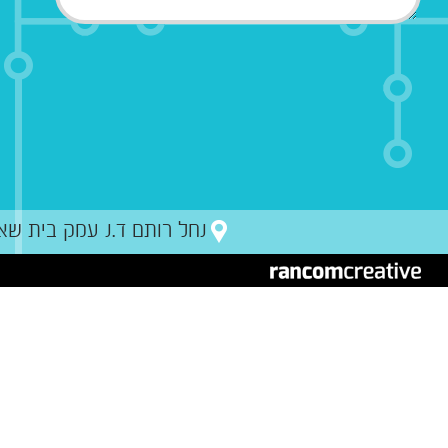
נחל רותם ד.נ עמק בית שאן מיקו