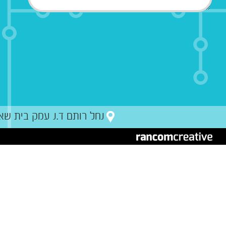
נחל רותם ד.נ עמק בית שאן מיקו