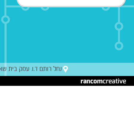
נחל רותם ד.נ עמק בית שאן מיקו