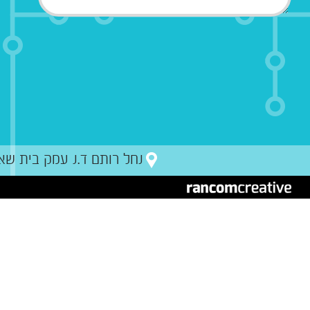
נחל רותם ד.נ עמק בית שאן מיקו