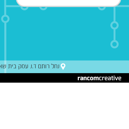
נחל רותם ד.נ עמק בית שאן מיקו