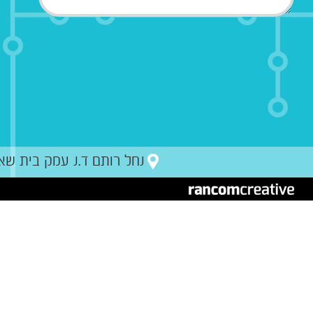
נחל רותם ד.נ עמק בית שאן מיקו