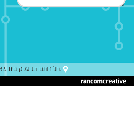
נחל רותם ד.נ עמק בית שאן מיקו