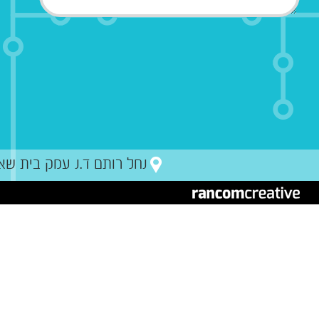
נחל רותם ד.נ עמק בית שאן מיקו