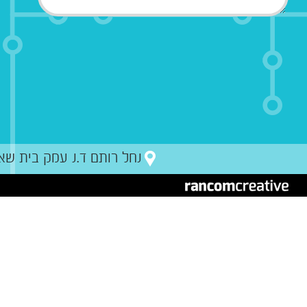
נחל רותם ד.נ עמק בית שאן מיקו