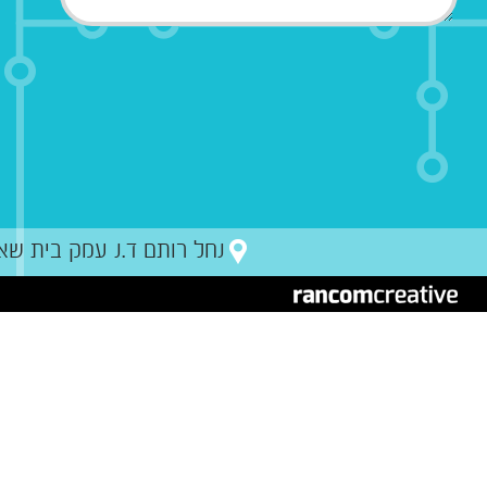
נחל רותם ד.נ עמק בית שאן מיקו