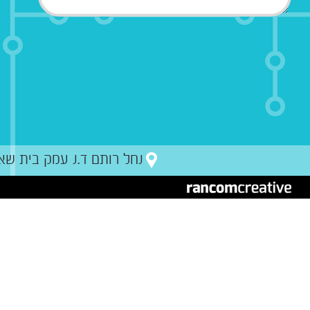
נחל רותם ד.נ עמק בית שאן מיקו