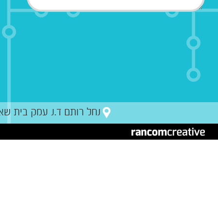
נחל רותם ד.נ עמק בית שאן מיקו