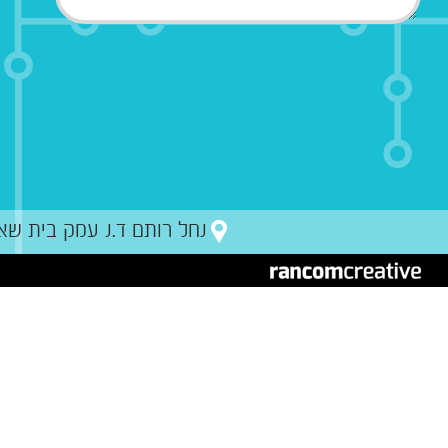
נחל רותם ד.נ עמק בית שאן מיקו