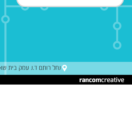
נחל רותם ד.נ עמק בית שאן מיקו