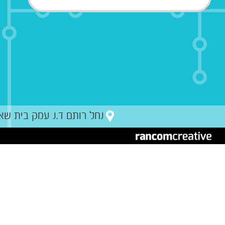
נחל רותם ד.נ עמק בית שאן מיקו