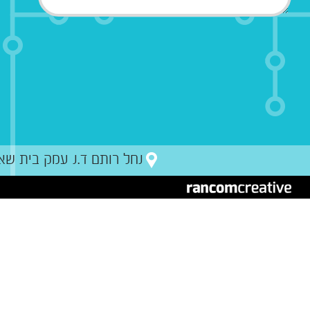
נחל רותם ד.נ עמק בית שאן מיקו